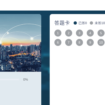
答题卡
已答0
未答10
 1 
 2 
 3 
 4 
 5 
 6 
 7 
 8 
 9 
 10 
0%