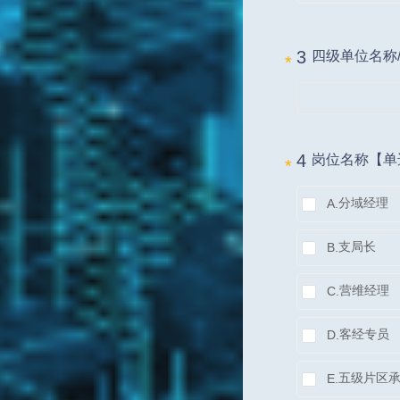
3 
四级单位名称
*
4 
岗位名称【单
*
分域经理
A.
支局长
B.
营维经理
C.
客经专员
D.
五级片区
E.