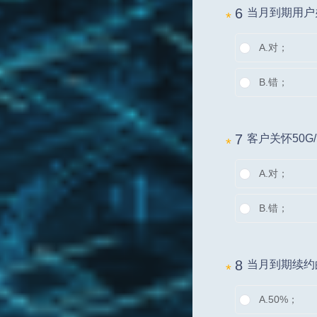
6 
当月到期用户
*
A.
对；
B.
错；
7 
客户关怀50
*
A.
对；
B.
错；
8 
当月到期续约
*
A.
50%；