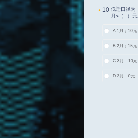
10 
低迁口径为：
*
月<（   
A.
1月；10元
B.
2月；15元
C.
3月；10
D.
3月；0元