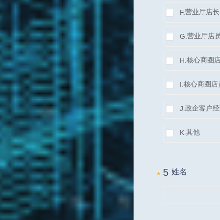
营业厅店长
F.
营业厅店
G.
核心商圈
H.
核心商圈店
I.
政企客户经
J.
其他
K.
5 
姓名
*