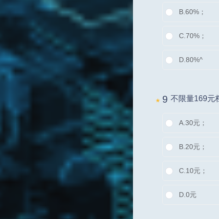
B.
60%；
C.
70%；
D.
80%^
9 
不限量169
*
A.
30元；
B.
20元；
C.
10元；
D.
0元