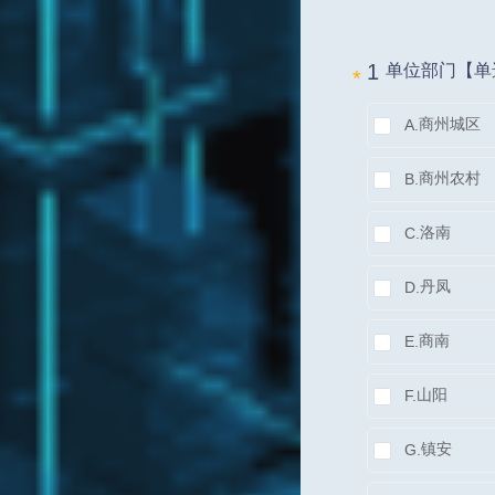
1 
单位部门【单
*
商州城区
A.
商州农村
B.
洛南
C.
丹凤
D.
商南
E.
山阳
F.
镇安
G.