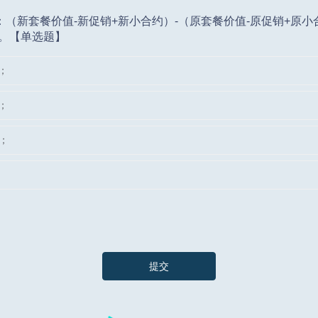
（新套餐价值-新促销+新小合约）-（原套餐价值-原促销+原小合
）元。【单选题】
；
；
元；
提交