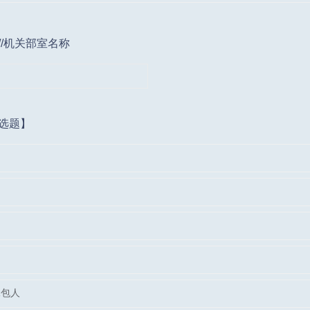
//机关部室名称
选题】
承包人