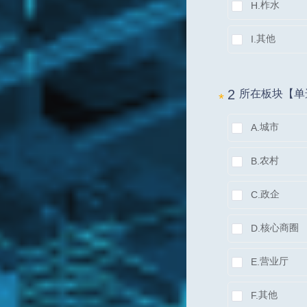
柞水
H.
其他
I.
2 
所在板块【单
*
城市
A.
农村
B.
政企
C.
核心商圈
D.
营业厅
E.
其他
F.