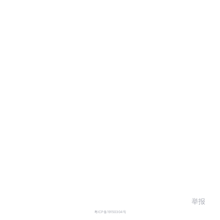
举报
粤ICP备19150304号