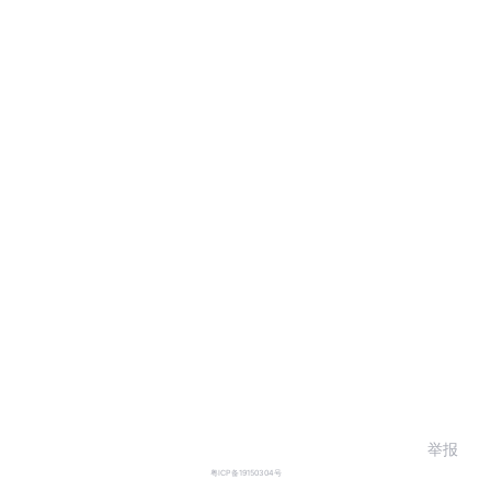
举报
粤ICP备19150304号