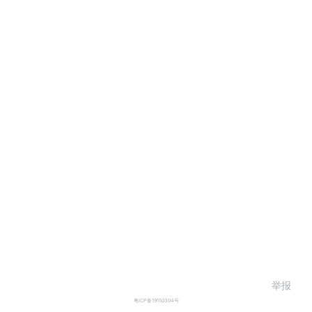
举报
粤ICP备19150304号