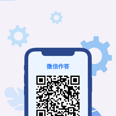
登录保存答题记录
立即登录
立夏摄影儿童家庭纪实前期问卷
为提升拍摄效率与效果，让宝贝在拍摄时更放
松、状态更好，我整理了一份简短的问卷。通过
它，我可以避开孩子可能不喜欢的环节，准备他
们感兴趣的元素，让整个拍摄更像一场有趣的游
戏。这能帮助我们最大化利用宝贵的拍摄时间，
捕捉更多精彩瞬间。麻烦您抽空填写，有任何问
题我们随时沟通！
微信作答
*
1.
您的下单IP(微信名)