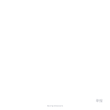
举报
粤ICP备19150304号