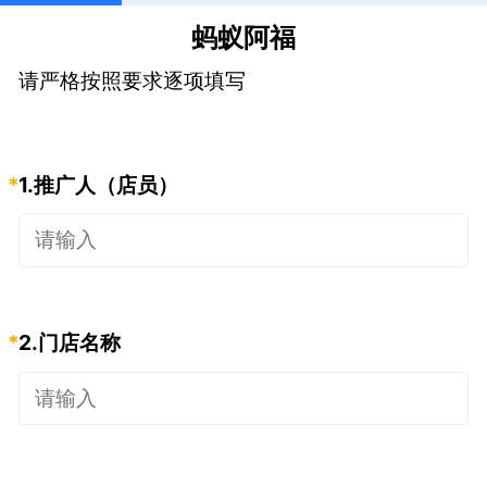
蚂蚁阿福﻿
请严格按照要求逐项填写
*
1.
推广人（店员）
*
2.
门店名称